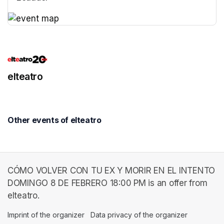
(opens in a new tab)
(opens in a new tab)
elteatro
Other events of elteatro
CÓMO VOLVER CON TU EX Y MORIR EN EL INTENTO
DOMINGO 8 DE FEBRERO 18:00 PM is an offer from
elteatro.
Imprint of the organizer
(opens in a new tab)
Data privacy of the organizer
(opens in 