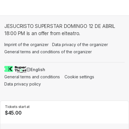
JESUCRISTO SUPERSTAR DOMINGO 12 DE ABRIL
18:00 PM is an offer from elteatro.
Imprint of the organizer
(opens in a new tab)
Data privacy of the organizer
(opens in 
General terms and conditions of the organizer
(opens in a new ta
SWITCH LANGUAGE
General terms and conditions
(opens in a new tab)
Cookie settings
(opens in a new t
Data privacy policy
(opens in a new tab)
Tickets start at
$45.00