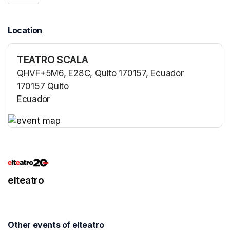
Location
TEATRO SCALA
QHVF+5M6, E28C, Quito 170157, Ecuador
170157 Quito
Ecuador
(opens in a new tab)
(opens in a new tab)
elteatro
Other events of elteatro