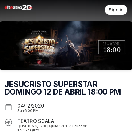
Skip header
Sign in
JESUCRISTO SUPERSTAR
DOMINGO 12 DE ABRIL 18:00 PM
04/12/2026
Sun
6:00 PM
TEATRO SCALA
QHVF+5M6, E28C, Quito 170157, Ecuador
170157 Quito