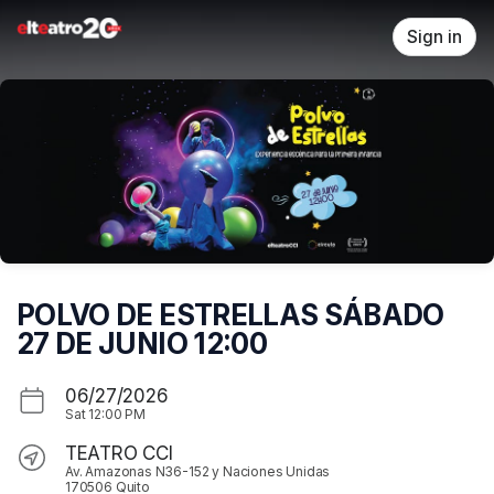
Skip header
Sign in
POLVO DE ESTRELLAS SÁBADO
27 DE JUNIO 12:00
06/27/2026
Sat
12:00 PM
TEATRO CCI
Av. Amazonas N36-152 y Naciones Unidas
170506 Quito