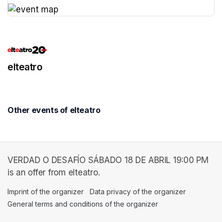
(opens in a new tab)
(opens in a new tab)
elteatro
Other events of elteatro
VERDAD O DESAFÍO SÁBADO 18 DE ABRIL 19:00 PM
is an offer from elteatro.
Imprint of the organizer
(opens in a new tab)
Data privacy of the organizer
(opens in 
General terms and conditions of the organizer
(opens in a new ta