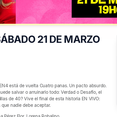
SÁBADO 21 DE MARZO
… EN4 está de vuelta Cuatro panas. Un pacto absurdo. 
ede salvar o arruinarlo todo: Verdad o Desafío, el 
illas de 40? Vive el final de esta historia EN VIVO: 
s que nadie debe aceptar.
a Pérez Flor, Lorena Robalino.