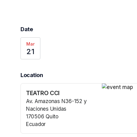
Date
Mar
21
Location
TEATRO CCI
(opens in a n
Av. Amazonas N36-152 y
Naciones Unidas
170506 Quito
Ecuador
(opens in a new tab)