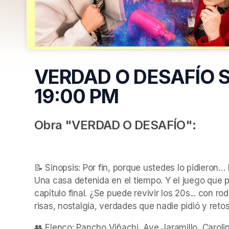
VERDAD O DESAFÍO 
19:00 PM
Obra "VERDAD O DESAFÍO":
📝 Sinopsis: Por fin, porque ustedes lo pidieron
Una casa detenida en el tiempo. Y el juego que pu
capítulo final. ¿Se puede revivir los 20s... con rod
risas, nostalgia, verdades que nadie pidió y reto
👥 Elenco: Pancho Viñachi, Ave Jaramillo, Carolin